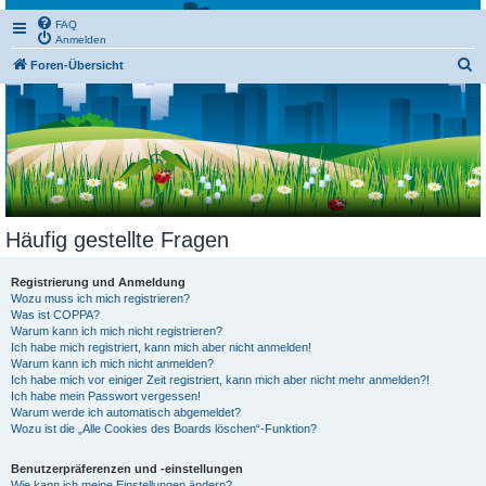
FAQ
Anmelden
S
Foren-Übersicht
u
c
h
e
Häufig gestellte Fragen
Registrierung und Anmeldung
Wozu muss ich mich registrieren?
Was ist COPPA?
Warum kann ich mich nicht registrieren?
Ich habe mich registriert, kann mich aber nicht anmelden!
Warum kann ich mich nicht anmelden?
Ich habe mich vor einiger Zeit registriert, kann mich aber nicht mehr anmelden?!
Ich habe mein Passwort vergessen!
Warum werde ich automatisch abgemeldet?
Wozu ist die „Alle Cookies des Boards löschen“-Funktion?
Benutzerpräferenzen und -einstellungen
Wie kann ich meine Einstellungen ändern?