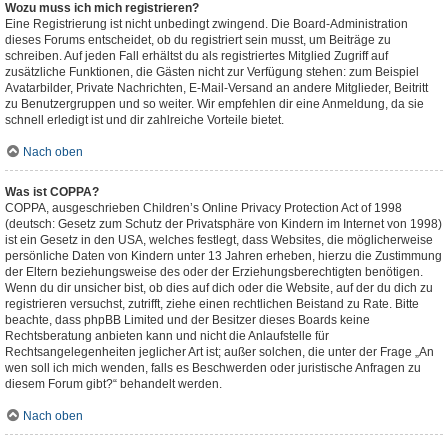
Wozu muss ich mich registrieren?
Eine Registrierung ist nicht unbedingt zwingend. Die Board-Administration
dieses Forums entscheidet, ob du registriert sein musst, um Beiträge zu
schreiben. Auf jeden Fall erhältst du als registriertes Mitglied Zugriff auf
zusätzliche Funktionen, die Gästen nicht zur Verfügung stehen: zum Beispiel
Avatarbilder, Private Nachrichten, E-Mail-Versand an andere Mitglieder, Beitritt
zu Benutzergruppen und so weiter. Wir empfehlen dir eine Anmeldung, da sie
schnell erledigt ist und dir zahlreiche Vorteile bietet.
Nach oben
Was ist COPPA?
COPPA, ausgeschrieben Children’s Online Privacy Protection Act of 1998
(deutsch: Gesetz zum Schutz der Privatsphäre von Kindern im Internet von 1998)
ist ein Gesetz in den USA, welches festlegt, dass Websites, die möglicherweise
persönliche Daten von Kindern unter 13 Jahren erheben, hierzu die Zustimmung
der Eltern beziehungsweise des oder der Erziehungsberechtigten benötigen.
Wenn du dir unsicher bist, ob dies auf dich oder die Website, auf der du dich zu
registrieren versuchst, zutrifft, ziehe einen rechtlichen Beistand zu Rate. Bitte
beachte, dass phpBB Limited und der Besitzer dieses Boards keine
Rechtsberatung anbieten kann und nicht die Anlaufstelle für
Rechtsangelegenheiten jeglicher Art ist; außer solchen, die unter der Frage „An
wen soll ich mich wenden, falls es Beschwerden oder juristische Anfragen zu
diesem Forum gibt?“ behandelt werden.
Nach oben