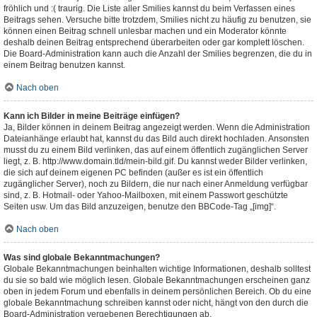
fröhlich und :( traurig. Die Liste aller Smilies kannst du beim Verfassen eines
Beitrags sehen. Versuche bitte trotzdem, Smilies nicht zu häufig zu benutzen, sie
können einen Beitrag schnell unlesbar machen und ein Moderator könnte
deshalb deinen Beitrag entsprechend überarbeiten oder gar komplett löschen.
Die Board-Administration kann auch die Anzahl der Smilies begrenzen, die du in
einem Beitrag benutzen kannst.
Nach oben
Kann ich Bilder in meine Beiträge einfügen?
Ja, Bilder können in deinem Beitrag angezeigt werden. Wenn die Administration
Dateianhänge erlaubt hat, kannst du das Bild auch direkt hochladen. Ansonsten
musst du zu einem Bild verlinken, das auf einem öffentlich zugänglichen Server
liegt, z. B. http://www.domain.tld/mein-bild.gif. Du kannst weder Bilder verlinken,
die sich auf deinem eigenen PC befinden (außer es ist ein öffentlich
zugänglicher Server), noch zu Bildern, die nur nach einer Anmeldung verfügbar
sind, z. B. Hotmail- oder Yahoo-Mailboxen, mit einem Passwort geschützte
Seiten usw. Um das Bild anzuzeigen, benutze den BBCode-Tag „[img]“.
Nach oben
Was sind globale Bekanntmachungen?
Globale Bekanntmachungen beinhalten wichtige Informationen, deshalb solltest
du sie so bald wie möglich lesen. Globale Bekanntmachungen erscheinen ganz
oben in jedem Forum und ebenfalls in deinem persönlichen Bereich. Ob du eine
globale Bekanntmachung schreiben kannst oder nicht, hängt von den durch die
Board-Administration vergebenen Berechtigungen ab.