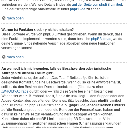
der GNU General Public License, Version 2 (GPL-2.0) veröffentlicht und kann frei
vertrieben werden. Weitere Details findest du
auf der Seite von phpBB Limited
.
Eine deutschsprachige Anlaufstelle ist unter
phpBB.de
zu finden.
Nach oben
Warum ist Funktion x oder y nicht enthalten?
Diese Software wurde von phpBB Limited geschrieben. Wenn du denkst, dass
eine Funktion implementiert werden sollte, dann besuche
phpBB Ideas
, wo du
deine Stimme für bestehende Vorschläge abgeben oder neue Funktionen
vorschlagen kannst.
Nach oben
An wen soll ich mich wenden, falls es Beschwerden oder juristische
Anfragen zu diesem Forum gibt?
Jeder Administrator, der auf der „Das Team“-Seite aufgeführt ist, ist ein
geeigneter Kontakt für deine Beschwerde. Wenn du so keine Antwort erhältst,
solltest du den Besitzer der Domain kontaktieren (führe dazu eine
„WHOIS“-Abfrage
durch) oder — falls diese Seite bei einem kostenlosen
Webhoster wie z. B. Yahoo!, free.fr, funpic.de usw. liegt — den Support oder den
Abuse-Kontakt des betreffenden Dienstes. Bitte beachte, dass phpBB Limited
(phpBB.com) und phpBB Deutschland e. V. (phpBB.de)
absolut keinen Einfluss
auf die Benutzung oder den oder die Benutzer der Forensoftware haben und
dafür in keiner Weise zur Verantwortung herangezogen werden können.
Kontaktiere daher nie phpBB Limited oder phpBB Deutschland e. V. in
Zusammenhang mit jeglichen juristischen Fragen (Unterlassungserklärungen,