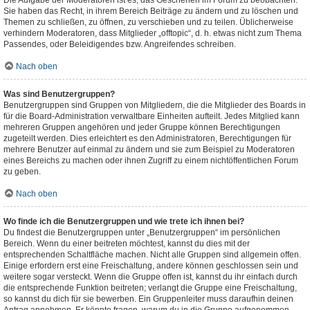
Die Aufgabe der Moderatoren ist es, das Geschehen im Forum zu beobachten.
Sie haben das Recht, in ihrem Bereich Beiträge zu ändern und zu löschen und
Themen zu schließen, zu öffnen, zu verschieben und zu teilen. Üblicherweise
verhindern Moderatoren, dass Mitglieder „offtopic“, d. h. etwas nicht zum Thema
Passendes, oder Beleidigendes bzw. Angreifendes schreiben.
Nach oben
Was sind Benutzergruppen?
Benutzergruppen sind Gruppen von Mitgliedern, die die Mitglieder des Boards in
für die Board-Administration verwaltbare Einheiten aufteilt. Jedes Mitglied kann
mehreren Gruppen angehören und jeder Gruppe können Berechtigungen
zugeteilt werden. Dies erleichtert es den Administratoren, Berechtigungen für
mehrere Benutzer auf einmal zu ändern und sie zum Beispiel zu Moderatoren
eines Bereichs zu machen oder ihnen Zugriff zu einem nichtöffentlichen Forum
zu geben.
Nach oben
Wo finde ich die Benutzergruppen und wie trete ich ihnen bei?
Du findest die Benutzergruppen unter „Benutzergruppen“ im persönlichen
Bereich. Wenn du einer beitreten möchtest, kannst du dies mit der
entsprechenden Schaltfläche machen. Nicht alle Gruppen sind allgemein offen.
Einige erfordern erst eine Freischaltung, andere können geschlossen sein und
weitere sogar versteckt. Wenn die Gruppe offen ist, kannst du ihr einfach durch
die entsprechende Funktion beitreten; verlangt die Gruppe eine Freischaltung,
so kannst du dich für sie bewerben. Ein Gruppenleiter muss daraufhin deinen