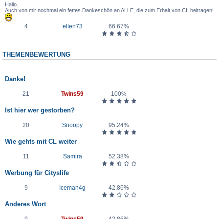
Hallo.
Auch von mir nochmal ein fettes Dankeschön an ALLE, die zum Erhalt von CL beitragen!
4
ellen73
66.67%
THEMENBEWERTUNG
Thema
Danke!
21
Twins59
100%
Ist hier wer gestorben?
20
Snoopy
95.24%
Wie gehts mit CL weiter
11
Samira
52.38%
Werbung für Cityslife
9
Iceman4g
42.86%
Anderes Wort