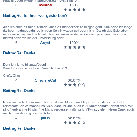
repariert oder wieder instand gesetzt. Dies trotz B...
6
Twins59
100%
Beitrag
Re: Ist hier wer gestorben?
Also ich finde es auch schade, dass es hier derzeit so bergab geht. Nun habe ich lange
darüber nachgedacht, ob ich den Schritt wagen soll oder nicht. Da ich das Spiel aber
echt gerne mag und nicht will, dass es weiter in Vergessenheit gerät, möchte ich mich
hiermit anbieten bei der Entwicklung oder ...
6
Waysti
100%
Beitrag
Re: Danke!
Dem ist nichts hinzuzufügen!
Wunderbar geschrieben, Dank Dir Twins59.
Gruß, Ches
4
CheshireCat
66.67%
Beitrag
Re: Danke!
Ich kann mich da nur anschließen, danke Marcel und Anja für Eure Arbeit die ihr hier
reinsteckt. Ich wünsche uns Allen, dass ihr das auch in Zukunft schafft - denkt dran, wir
sind " gebrannte Kinder " ;-) Nicht vergessen möchte ich Twins, vielen, vielen Dank auch
an Dich für deine geleistete Arbeit ...
4
julius
66.67%
Beitrag
Re: Danke!