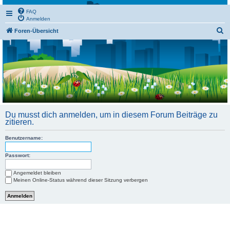
FAQ
Anmelden
S
Foren-Übersicht
u
c
h
e
Du musst dich anmelden, um in diesem Forum Beiträge zu
zitieren.
Benutzername:
Passwort:
Angemeldet bleiben
Meinen Online-Status während dieser Sitzung verbergen