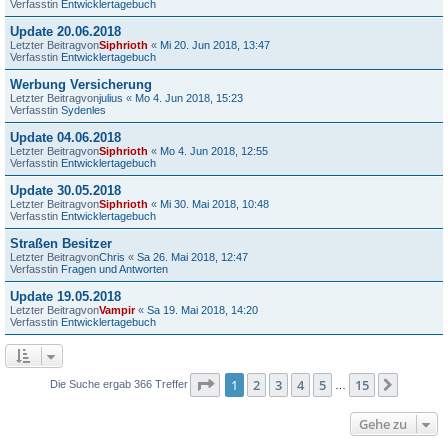
Verfasstin
Entwicklertagebuch
Update 20.06.2018
Letzter Beitragvon
Siphrioth
«
Mi 20. Jun 2018, 13:47
Verfasstin
Entwicklertagebuch
Werbung Versicherung
Letzter Beitragvon
julius
«
Mo 4. Jun 2018, 15:23
Verfasstin
Sydenles
Update 04.06.2018
Letzter Beitragvon
Siphrioth
«
Mo 4. Jun 2018, 12:55
Verfasstin
Entwicklertagebuch
Update 30.05.2018
Letzter Beitragvon
Siphrioth
«
Mi 30. Mai 2018, 10:48
Verfasstin
Entwicklertagebuch
Straßen Besitzer
Letzter Beitragvon
Chris
«
Sa 26. Mai 2018, 12:47
Verfasstin
Fragen und Antworten
Update 19.05.2018
Letzter Beitragvon
Vampir
«
Sa 19. Mai 2018, 14:20
Verfasstin
Entwicklertagebuch
Seite
1
von
15
1
2
3
4
5
15
Nächst
Die Suche ergab 366 Treffer
…
Gehe zu