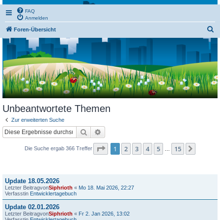
FAQ
Anmelden
S
Foren-Übersicht
u
c
h
e
Unbeantwortete Themen
Zur erweiterten Suche
Suche
Erweiterte Suche
Seite
1
von
15
1
2
3
4
5
15
Nächst
Die Suche ergab 366 Treffer
…
Themen
Update 18.05.2026
Letzter Beitragvon
Siphrioth
«
Mo 18. Mai 2026, 22:27
Verfasstin
Entwicklertagebuch
Update 02.01.2026
Letzter Beitragvon
Siphrioth
«
Fr 2. Jan 2026, 13:02
Verfasstin
Entwicklertagebuch