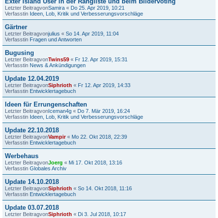
Exter Island User in der Rangliste und beim Bildervoting
Letzter Beitragvon
Samira
«
Do 25. Apr 2019, 10:21
Verfasstin
Ideen, Lob, Kritik und Verbesserungsvorschläge
Gärtner
Letzter Beitragvon
julius
«
So 14. Apr 2019, 11:04
Verfasstin
Fragen und Antworten
Bugusing
Letzter Beitragvon
Twins59
«
Fr 12. Apr 2019, 15:31
Verfasstin
News & Ankündigungen
Update 12.04.2019
Letzter Beitragvon
Siphrioth
«
Fr 12. Apr 2019, 14:33
Verfasstin
Entwicklertagebuch
Ideen für Errungenschaften
Letzter Beitragvon
Iceman4g
«
Do 7. Mär 2019, 16:24
Verfasstin
Ideen, Lob, Kritik und Verbesserungsvorschläge
Update 22.10.2018
Letzter Beitragvon
Vampir
«
Mo 22. Okt 2018, 22:39
Verfasstin
Entwicklertagebuch
Werbehaus
Letzter Beitragvon
Joerg
«
Mi 17. Okt 2018, 13:16
Verfasstin
Globales Archiv
Update 14.10.2018
Letzter Beitragvon
Siphrioth
«
So 14. Okt 2018, 11:16
Verfasstin
Entwicklertagebuch
Update 03.07.2018
Letzter Beitragvon
Siphrioth
«
Di 3. Jul 2018, 10:17