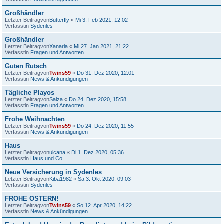
Großhändler
Letzter Beitragvon
Butterfly
«
Mi 3. Feb 2021, 12:02
Verfasstin
Sydenles
Großhändler
Letzter Beitragvon
Xanaria
«
Mi 27. Jan 2021, 21:22
Verfasstin
Fragen und Antworten
Guten Rutsch
Letzter Beitragvon
Twins59
«
Do 31. Dez 2020, 12:01
Verfasstin
News & Ankündigungen
Tägliche Playos
Letzter Beitragvon
Salza
«
Do 24. Dez 2020, 15:58
Verfasstin
Fragen und Antworten
Frohe Weihnachten
Letzter Beitragvon
Twins59
«
Do 24. Dez 2020, 11:55
Verfasstin
News & Ankündigungen
Haus
Letzter Beitragvon
ulcana
«
Di 1. Dez 2020, 05:36
Verfasstin
Haus und Co
Neue Versicherung in Sydenles
Letzter Beitragvon
Kiba1982
«
Sa 3. Okt 2020, 09:03
Verfasstin
Sydenles
FROHE OSTERN!
Letzter Beitragvon
Twins59
«
So 12. Apr 2020, 14:22
Verfasstin
News & Ankündigungen