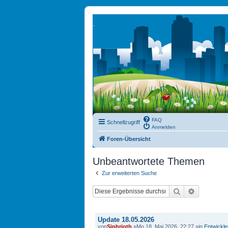
FAQ
Schnellzugriff
Anmelden
Foren-Übersicht
Unbeantwortete Themen
Zur erweiterten Suche
Suche
Erweitert
THEMEN
Update 18.05.2026
von
Siphrioth
»Mo 18. Mai 2026, 22:27 »in
Entwickl