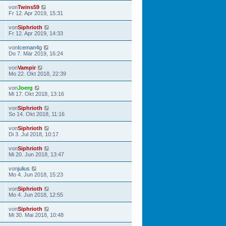
von
Twins59
Fr 12. Apr 2019, 15:31
von
Siphrioth
Fr 12. Apr 2019, 14:33
von
Iceman4g
Do 7. Mär 2019, 16:24
von
Vampir
Mo 22. Okt 2018, 22:39
von
Joerg
Mi 17. Okt 2018, 13:16
von
Siphrioth
So 14. Okt 2018, 11:16
von
Siphrioth
Di 3. Jul 2018, 10:17
von
Siphrioth
Mi 20. Jun 2018, 13:47
von
julius
Mo 4. Jun 2018, 15:23
von
Siphrioth
Mo 4. Jun 2018, 12:55
von
Siphrioth
Mi 30. Mai 2018, 10:48