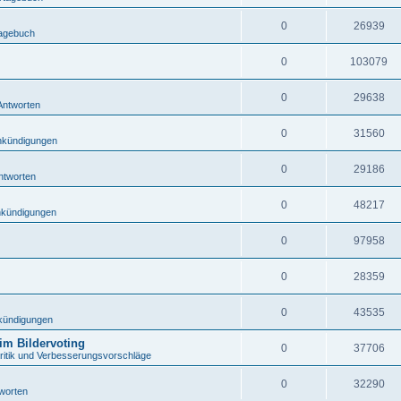
0
26939
tagebuch
0
103079
0
29638
Antworten
0
31560
nkündigungen
0
29186
ntworten
0
48217
kündigungen
0
97958
0
28359
0
43535
kündigungen
eim Bildervoting
0
37706
Kritik und Verbesserungsvorschläge
0
32290
worten