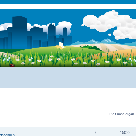
e Suche
Die Suche ergab 3
ANTWORTEN
ZUGRIFFE
0
15022
ertagebuch