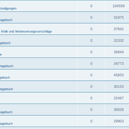
0
104559
ündigungen
0
31975
rtagebuch
0
37842
, Kritik und Verbesserungsvorschläge
0
32332
agebuch
0
36844
iv
0
34773
rtagebuch
0
45853
agebuch
0
30153
rtagebuch
0
32467
0
30026
rtagebuch
0
29903
rtagebuch