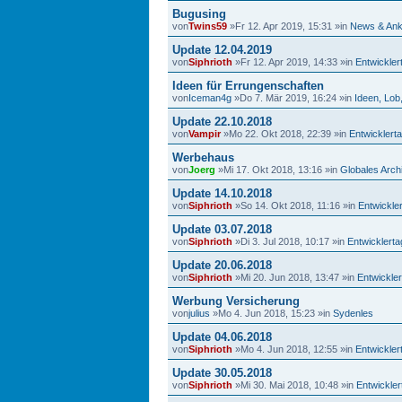
Bugusing
von
Twins59
»Fr 12. Apr 2019, 15:31 »in
News & Ank
Update 12.04.2019
von
Siphrioth
»Fr 12. Apr 2019, 14:33 »in
Entwickle
Ideen für Errungenschaften
von
Iceman4g
»Do 7. Mär 2019, 16:24 »in
Ideen, Lob
Update 22.10.2018
von
Vampir
»Mo 22. Okt 2018, 22:39 »in
Entwicklert
Werbehaus
von
Joerg
»Mi 17. Okt 2018, 13:16 »in
Globales Arch
Update 14.10.2018
von
Siphrioth
»So 14. Okt 2018, 11:16 »in
Entwickle
Update 03.07.2018
von
Siphrioth
»Di 3. Jul 2018, 10:17 »in
Entwicklert
Update 20.06.2018
von
Siphrioth
»Mi 20. Jun 2018, 13:47 »in
Entwickle
Werbung Versicherung
von
julius
»Mo 4. Jun 2018, 15:23 »in
Sydenles
Update 04.06.2018
von
Siphrioth
»Mo 4. Jun 2018, 12:55 »in
Entwickle
Update 30.05.2018
von
Siphrioth
»Mi 30. Mai 2018, 10:48 »in
Entwickle