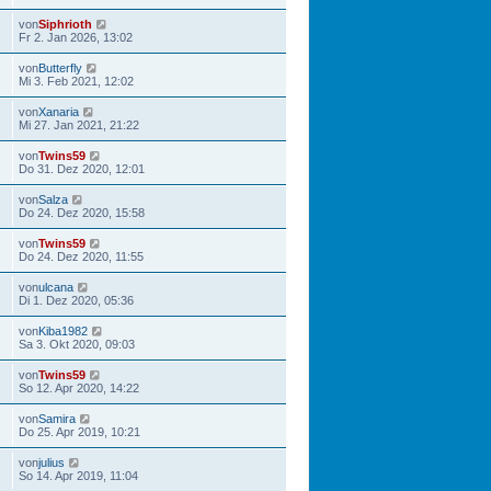
von
Siphrioth
Fr 2. Jan 2026, 13:02
von
Butterfly
Mi 3. Feb 2021, 12:02
von
Xanaria
Mi 27. Jan 2021, 21:22
von
Twins59
Do 31. Dez 2020, 12:01
von
Salza
Do 24. Dez 2020, 15:58
von
Twins59
Do 24. Dez 2020, 11:55
von
ulcana
Di 1. Dez 2020, 05:36
von
Kiba1982
Sa 3. Okt 2020, 09:03
von
Twins59
So 12. Apr 2020, 14:22
von
Samira
Do 25. Apr 2019, 10:21
von
julius
So 14. Apr 2019, 11:04