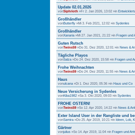
Update 02.01.2026
von
Siphrioth
»Fr 2. Jan 2026, 13:02 »in
Entwickler
Großhändler
von
Butterfly
»Mi 3. Feb 2021, 12:02 »in
Sydenles
Großhändler
von
Xanaria
»Mi 27. Jan 2021, 21:22 »in
Fragen und 
Guten Rutsch
von
Twins59
»Do 31. Dez 2020, 12:01 »in
News & A
Tägliche Playos
von
Salza
»Do 24. Dez 2020, 15:58 »in
Fragen und A
Frohe Weihnachten
von
Twins59
»Do 24. Dez 2020, 11:55 »in
News & An
Haus
von
ulcana
»Di 1. Dez 2020, 05:36 »in
Haus und Co
Neue Versicherung in Sydenles
von
Kiba1982
»Sa 3. Okt 2020, 09:03 »in
Sydenles
FROHE OSTERN!
von
Twins59
»So 12. Apr 2020, 14:22 »in
News & An
Exter Island User in der Rangliste und b
von
Samira
»Do 25. Apr 2019, 10:21 »in
Ideen, Lob, 
Gärtner
von
julius
»So 14. Apr 2019, 11:04 »in
Fragen und Ant