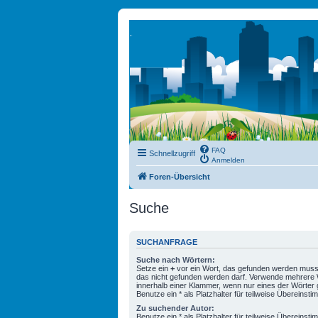
FAQ
Schnellzugriff
Anmelden
Foren-Übersicht
Suche
SUCHANFRAGE
Suche nach Wörtern:
Setze ein
+
vor ein Wort, das gefunden werden muss
das nicht gefunden werden darf. Verwende mehrere 
innerhalb einer Klammer, wenn nur eines der Wörte
Benutze ein * als Platzhalter für teilweise Übereinst
Zu suchender Autor:
Benutze ein * als Platzhalter für teilweise Übereinst