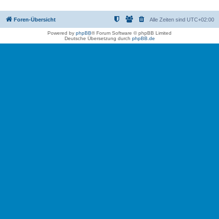
Foren-Übersicht
Alle Zeiten sind
UTC+02:00
Powered by
phpBB
® Forum Software © phpBB Limited
Deutsche Übersetzung durch
phpBB.de