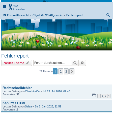
FAQ
Anmelden
S
Foren-Übersicht
CitysLife V3 Allgemein
Fehlerreport
u
c
h
e
Fehlerreport
Suche
Erweiterte Suche
Neues Thema
1
2
3
Nächste
63 Themen
Themen
Rechtschreibfehler
Letzter Beitragvon
CheshireCat
«
Mi 13. Jul 2016, 09:43
Antworten:
31
1
2
3
4
Kaputtes HTML
Letzter Beitragvon
Salza
«
Sa 3. Jan 2026, 11:59
Antworten:
2