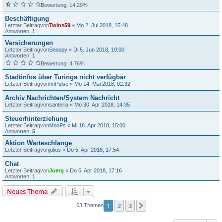
Bewertung: 14.29%
Beschäftigung
Letzter Beitragvon
Twins59
«
Mo 2. Jul 2018, 15:48
Antworten:
1
Versicherungen
Letzter Beitragvon
Snoopy
«
Di 5. Jun 2018, 19:00
Antworten:
1
Bewertung: 4.76%
Stadtinfos über Turinga nicht verfügbar
Letzter Beitragvon
ImPulse
«
Mo 14. Mai 2018, 02:32
Archiv Nachrichten/System Nachricht
Letzter Beitragvon
santeria
«
Mo 30. Apr 2018, 14:35
Steuerhinterziehung
Letzter Beitragvon
MooPs
«
Mi 18. Apr 2018, 15:00
Antworten:
5
Aktion Warteschlange
Letzter Beitragvon
julius
«
Do 5. Apr 2018, 17:54
Chat
Letzter Beitragvon
Joerg
«
Do 5. Apr 2018, 17:16
Antworten:
1
Neues Thema
1
2
3
Nächste
63 Themen