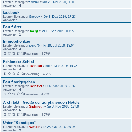
Letzter Beitragvon
Stormii
«
Mo 25. Mai 2020, 06:01
Antworten:
4
facebook
Letzter Beitragvon
Snoopy
«
Do 5. Dez 2019, 17:23
Antworten:
1
Beruf Arzt
Letzter Beitragvon
Joerg
«
Mi 11. Sep 2019, 09:55
Antworten:
1
Immobilienkauf
Letzter Beitragvon
joerg75
«
Fr 19. Jul 2019, 19:04
Antworten:
3
Bewertung: 4.76%
Fehlender Schlaf
Letzter Beitragvon
Twins59
«
Mo 4. Mär 2019, 19:38
Antworten:
4
Bewertung: 14.29%
Beruf aufgegeben
Letzter Beitragvon
Twins59
«
Di 6. Nov 2018, 21:40
Antworten:
4
Bewertung: 4.76%
Architekt - Größe der zu planenden Hotels
Letzter Beitragvon
Siphrioth
«
Sa 3. Nov 2018, 17:59
Antworten:
5
Bewertung: 4.76%
Unter "Sonstiges"
Letzter Beitragvon
Vampir
«
Di 23. Okt 2018, 20:06
Antworten:
2