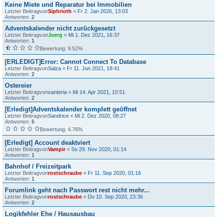
Keine Miete und Reparatur bei Immobilien
Letzter Beitragvon
Siphrioth
«
Fr 2. Jan 2026, 13:03
Antworten:
2
Adventskalender nicht zurückgesetzt
Letzter Beitragvon
Joerg
«
Mi 1. Dez 2021, 16:37
Antworten:
1
Bewertung: 9.52%
[ERLEDIGT]Error: Cannot Connect To Database
Letzter Beitragvon
Salza
«
Fr 11. Jun 2021, 18:41
Antworten:
2
Ostereier
Letzter Beitragvon
santeria
«
Mi 14. Apr 2021, 10:51
Antworten:
2
[Erledigt]Adventskalender komplett geöffnet
Letzter Beitragvon
Sandrice
«
Mi 2. Dez 2020, 08:27
Antworten:
5
Bewertung: 4.76%
[Erledigt] Account deaktviert
Letzter Beitragvon
Vampir
«
So 29. Nov 2020, 01:14
Antworten:
1
Bahnhof / Freizeitpark
Letzter Beitragvon
rostschraube
«
Fr 11. Sep 2020, 01:16
Antworten:
1
Forumlink geht nach Passwort rest nicht mehr...
Letzter Beitragvon
rostschraube
«
Do 10. Sep 2020, 23:36
Antworten:
2
Logikfehler Ehe / Hausausbau