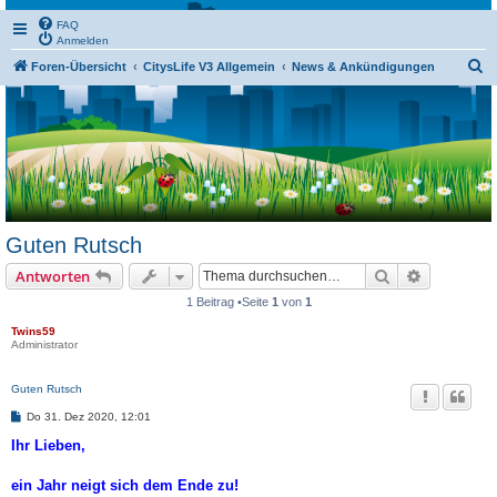
FAQ
Anmelden
S
Foren-Übersicht
CitysLife V3 Allgemein
News & Ankündigungen
u
c
h
e
Guten Rutsch
Suche
Erweiterte
Antworten
1 Beitrag •Seite
1
von
1
Twins59
Administrator
Guten Rutsch
B
Do 31. Dez 2020, 12:01
e
i
Ihr Lieben,
t
r
a
ein Jahr neigt sich dem Ende zu!
g