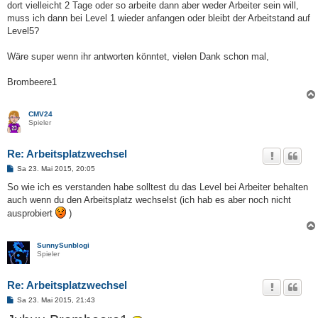
dort vielleicht 2 Tage oder so arbeite dann aber weder Arbeiter sein will,
muss ich dann bei Level 1 wieder anfangen oder bleibt der Arbeitstand auf
Level5?
Wäre super wenn ihr antworten könntet, vielen Dank schon mal,
Brombeere1
CMV24
Spieler
Re: Arbeitsplatzwechsel
B
Sa 23. Mai 2015, 20:05
e
i
So wie ich es verstanden habe solltest du das Level bei Arbeiter behalten
t
auch wenn du den Arbeitsplatz wechselst (ich hab es aber noch nicht
r
a
ausprobiert
)
g
SunnySunblogi
Spieler
Re: Arbeitsplatzwechsel
B
Sa 23. Mai 2015, 21:43
e
i