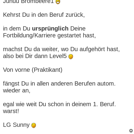
Juhuu Brombeere1
t
r
a
Kehrst Du in den Beruf zurück,
g
in dem Du
ursprünglich
Deine
Fortbildung/Karriere gestartet hast,
machst Du da weiter, wo Du aufgehört hast,
also bei Dir dann Level5
Von vorne (Praktikant)
fängst Du in allen anderen Berufen autom.
wieder an,
egal wie weit Du schon in deinem 1. Beruf.
warst!
LG Sunny