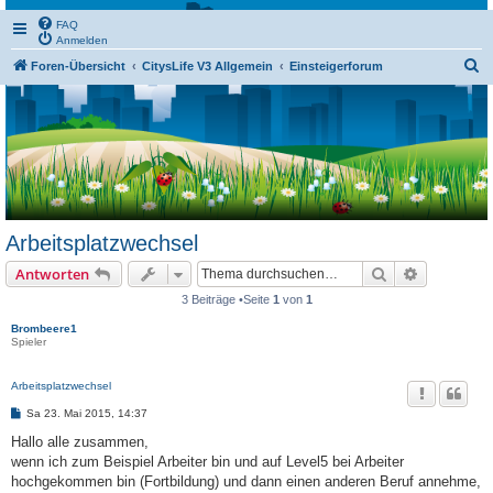
FAQ
Anmelden
S
Foren-Übersicht
CitysLife V3 Allgemein
Einsteigerforum
u
c
h
e
Arbeitsplatzwechsel
Suche
Erweiterte
Antworten
3 Beiträge •Seite
1
von
1
Brombeere1
Spieler
Arbeitsplatzwechsel
B
Sa 23. Mai 2015, 14:37
e
i
Hallo alle zusammen,
t
wenn ich zum Beispiel Arbeiter bin und auf Level5 bei Arbeiter
r
a
hochgekommen bin (Fortbildung) und dann einen anderen Beruf annehme,
g